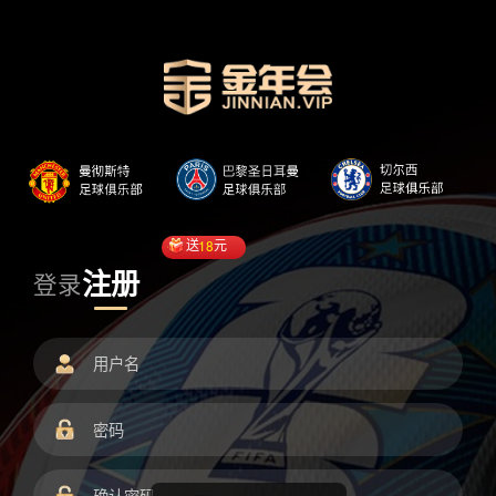
送
18
元
注册
登录