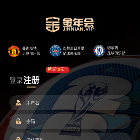
送
18
元
注册
登录